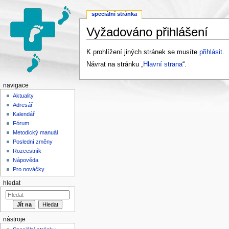
speciální stránka
Vyžadováno přihlášení
Přejít na:
navigace
,
hledání
K prohlížení jiných stránek se musíte
přihlásit
.
Návrat na stránku „
Hlavní strana
“.
navigace
Aktuality
Adresář
Kalendář
Fórum
Metodický manuál
Poslední změny
Rozcestník
Nápověda
Pro nováčky
hledat
nástroje