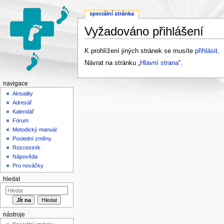
speciální stránka
Vyžadováno přihlášení
Přejít na:
navigace
,
hledání
K prohlížení jiných stránek se musíte
přihlásit
.
Návrat na stránku „
Hlavní strana
“.
navigace
Aktuality
Adresář
Kalendář
Fórum
Metodický manuál
Poslední změny
Rozcestník
Nápověda
Pro nováčky
hledat
nástroje