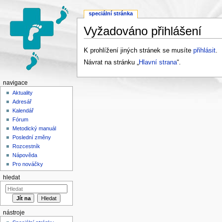
speciální stránka
Vyžadováno přihlášení
Přejít na:
navigace
,
hledání
K prohlížení jiných stránek se musíte
přihlásit
.
Návrat na stránku „
Hlavní strana
“.
navigace
Aktuality
Adresář
Kalendář
Fórum
Metodický manuál
Poslední změny
Rozcestník
Nápověda
Pro nováčky
hledat
nástroje