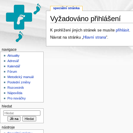
speciální stránka
Vyžadováno přihlášení
Přejít na:
navigace
,
hledání
K prohlížení jiných stránek se musíte
přihlásit
.
Návrat na stránku „
Hlavní strana
“.
navigace
Aktuality
Adresář
Kalendář
Fórum
Metodický manuál
Poslední změny
Rozcestník
Nápověda
Pro nováčky
hledat
nástroje