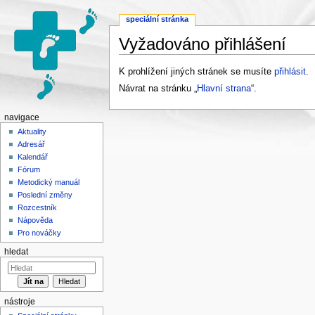
speciální stránka
Vyžadováno přihlášení
Přejít na:
navigace
,
hledání
K prohlížení jiných stránek se musíte
přihlásit
.
Návrat na stránku „
Hlavní strana
“.
navigace
Aktuality
Adresář
Kalendář
Fórum
Metodický manuál
Poslední změny
Rozcestník
Nápověda
Pro nováčky
hledat
nástroje