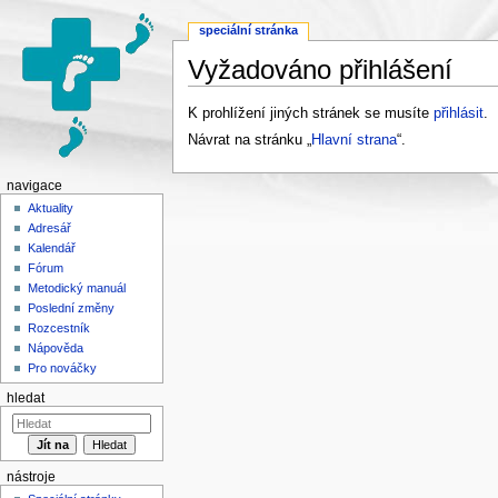
speciální stránka
Vyžadováno přihlášení
Přejít na:
navigace
,
hledání
K prohlížení jiných stránek se musíte
přihlásit
.
Návrat na stránku „
Hlavní strana
“.
navigace
Aktuality
Adresář
Kalendář
Fórum
Metodický manuál
Poslední změny
Rozcestník
Nápověda
Pro nováčky
hledat
nástroje