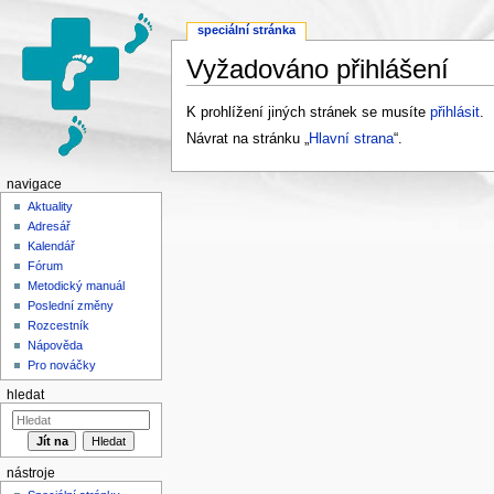
speciální stránka
Vyžadováno přihlášení
Přejít na:
navigace
,
hledání
K prohlížení jiných stránek se musíte
přihlásit
.
Návrat na stránku „
Hlavní strana
“.
navigace
Aktuality
Adresář
Kalendář
Fórum
Metodický manuál
Poslední změny
Rozcestník
Nápověda
Pro nováčky
hledat
nástroje