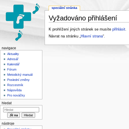
speciální stránka
Vyžadováno přihlášení
Přejít na:
navigace
,
hledání
K prohlížení jiných stránek se musíte
přihlásit
.
Návrat na stránku „
Hlavní strana
“.
navigace
Aktuality
Adresář
Kalendář
Fórum
Metodický manuál
Poslední změny
Rozcestník
Nápověda
Pro nováčky
hledat
nástroje