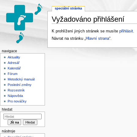
speciální stránka
Vyžadováno přihlášení
Přejít na:
navigace
,
hledání
K prohlížení jiných stránek se musíte
přihlásit
.
Návrat na stránku „
Hlavní strana
“.
navigace
Aktuality
Adresář
Kalendář
Fórum
Metodický manuál
Poslední změny
Rozcestník
Nápověda
Pro nováčky
hledat
nástroje