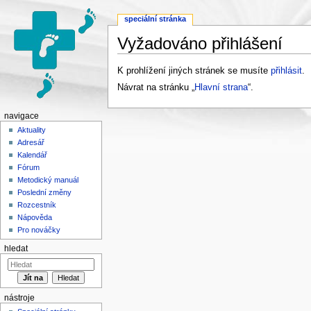
speciální stránka
Vyžadováno přihlášení
Přejít na:
navigace
,
hledání
K prohlížení jiných stránek se musíte
přihlásit
.
Návrat na stránku „
Hlavní strana
“.
navigace
Aktuality
Adresář
Kalendář
Fórum
Metodický manuál
Poslední změny
Rozcestník
Nápověda
Pro nováčky
hledat
nástroje