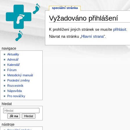
speciální stránka
Vyžadováno přihlášení
Přejít na:
navigace
,
hledání
K prohlížení jiných stránek se musíte
přihlásit
.
Návrat na stránku „
Hlavní strana
“.
navigace
Aktuality
Adresář
Kalendář
Fórum
Metodický manuál
Poslední změny
Rozcestník
Nápověda
Pro nováčky
hledat
nástroje