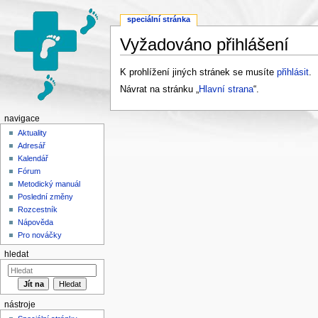
speciální stránka
Vyžadováno přihlášení
Přejít na:
navigace
,
hledání
K prohlížení jiných stránek se musíte
přihlásit
.
Návrat na stránku „
Hlavní strana
“.
navigace
Aktuality
Adresář
Kalendář
Fórum
Metodický manuál
Poslední změny
Rozcestník
Nápověda
Pro nováčky
hledat
nástroje